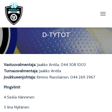
N
A
V
I
D-TYTÖT
G
O
I
N
T
I
Vastuuvalmentaja:
Jaakko Antila, 044 308 1003
P
Ä
Turnausvalmentaja:
Jaakko Antila
Ä
Joukkueenjohtaja:
Kimmo Ravolainen, 044 269 2967
L
L
Pingviinit
E
/
4 Seela Hänninen
P
O
5 Iina Nykänen
I