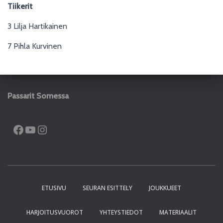
Tiikerit
3 Lilja Hartikainen
7 Pihla Kurvinen
Passarit Somessa
FACEBOOK
YOUTUBE
INSTAGRAM
ETUSIVU
SEURAN ESITTELY
JOUKKUEET
HARJOITUSVUOROT
YHTEYSTIEDOT
MATERIAALIT