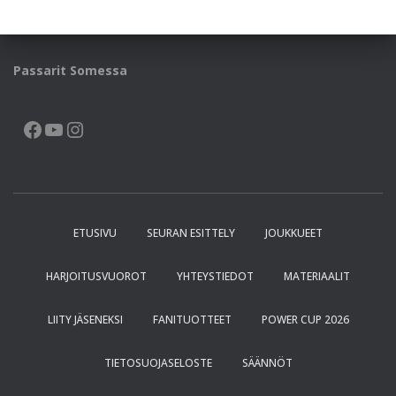
Passarit Somessa
FACEBOOK
YOUTUBE
INSTAGRAM
ETUSIVU
SEURAN ESITTELY
JOUKKUEET
HARJOITUSVUOROT
YHTEYSTIEDOT
MATERIAALIT
LIITY JÄSENEKSI
FANITUOTTEET
POWER CUP 2026
TIETOSUOJASELOSTE
SÄÄNNÖT