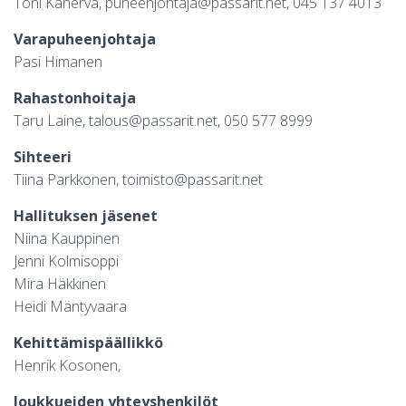
Toni Kanerva, puheenjohtaja@passarit.net, 045 137 4013
S
Varapuheenjohtaja
Pasi Himanen
Rahastonhoitaja
Taru Laine, talous@passarit.net, 050 577 8999
Sihteeri
Tiina Parkkonen, toimisto@passarit.net
Hallituksen jäsenet
Niina Kauppinen
Jenni Kolmisoppi
Mira Häkkinen
Heidi Mäntyvaara
Kehittämispäällikkö
Henrik Kosonen,
Joukkueiden yhteyshenkilöt