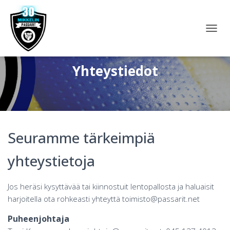
N
A
V
I
Yhteystiedot
G
O
I
N
T
I
Seuramme tärkeimpiä
P
Ä
Ä
yhteystietoja
L
L
E
Jos heräsi kysyttävää tai kiinnostuit lentopallosta ja haluaisit
/
harjoitella ota rohkeasti yhteyttä toimisto@passarit.net
P
O
Puheenjohtaja
I