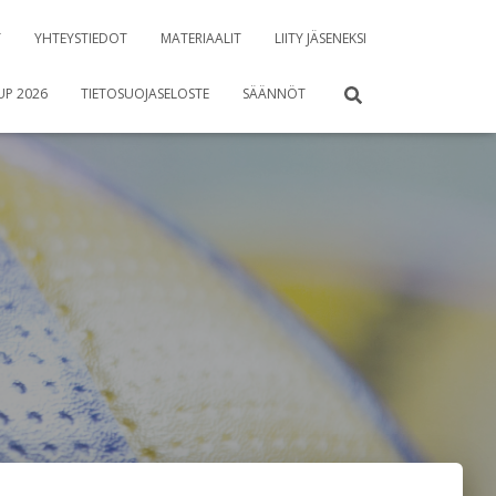
T
YHTEYSTIEDOT
MATERIAALIT
LIITY JÄSENEKSI
UP 2026
TIETOSUOJASELOSTE
SÄÄNNÖT