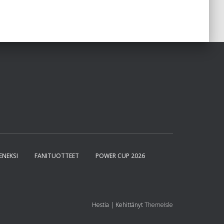
SENEKSI
FANITUOTTEET
POWER CUP 2026
Hestia | Kehittänyt
ThemeIsle