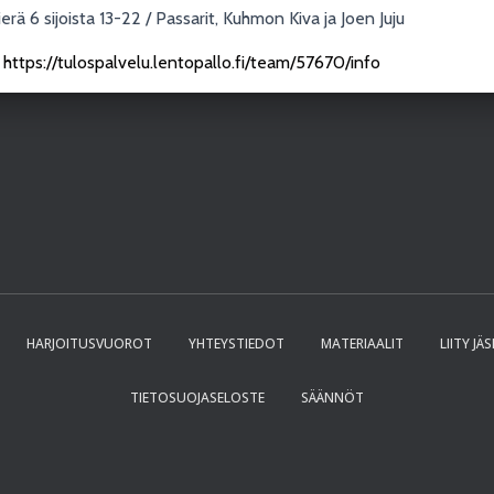
ierä 6 sijoista 13-22 / Passarit, Kuhmon Kiva ja Joen Juju
:
https://tulospalvelu.lentopallo.fi/team/57670/info
HARJOITUSVUOROT
YHTEYSTIEDOT
MATERIAALIT
LIITY JÄ
TIETOSUOJASELOSTE
SÄÄNNÖT