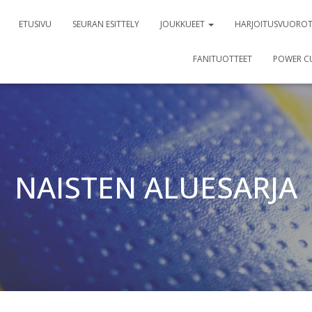
ETUSIVU
SEURAN ESITTELY
JOUKKUEET
HARJOITUSVUORO
FANITUOTTEET
POWER C
NAISTEN ALUESARJA