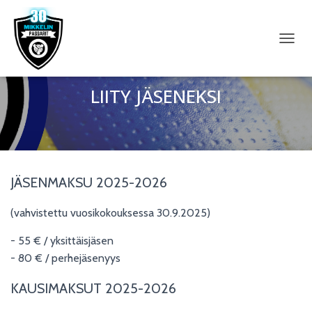
N
A
V
I
LIITY JÄSENEKSI
G
O
I
N
T
I
JÄSENMAKSU 2025-2026
P
Ä
Ä
(vahvistettu vuosikokouksessa 30.9.2025)
L
L
- 55 € / yksittäisjäsen
E
- 80 € / perhejäsenyys
/
P
KAUSIMAKSUT 2025-2026
O
I