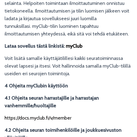
selainta. Helpoiten toimintaan ilmoittautuminen onnistuu
tietokoneella. Ilmoittautumisen ja tilin luomisen jälkeen voit
ladata ja kirjautua sovellukseesi juuri luomilla
tunnuksillasi. myClub-tilin luominen tapahtuu
ilmoittautumisen yhteydessä, eikä sitä voi tehdä etukäteen.
Lataa sovellus tästä linkistä:
myClub
Voit lisätä samalle käyttäjätilillesi kaikki seuratoiminnassa
olevat lapsesi ja itsesi. Voit hallinnoida samalla myClub-tilillä
useiden eri seurojen toimintoja.
4 Ohjeita myClubin käyttöön
4.1 Ohjeita seuran harrastajille ja harrastajan
vanhemmille/huoltajille
https://docs.myclub.fi/v/member
4.2 Ohjeita seuran toimihenkilöille ja joukkuesivuston