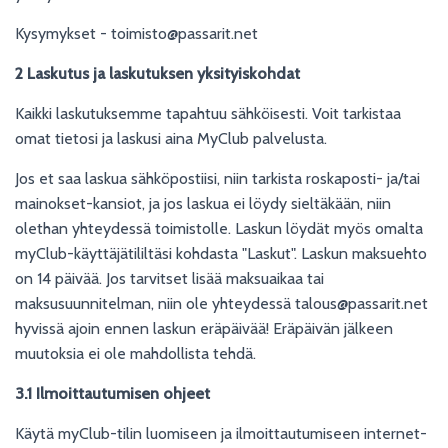
Kysymykset - toimisto@passarit.net
2 Laskutus ja laskutuksen yksityiskohdat
Kaikki laskutuksemme tapahtuu sähköisesti. Voit tarkistaa
omat tietosi ja laskusi aina MyClub palvelusta.
Jos et saa laskua sähköpostiisi, niin tarkista roskaposti- ja/tai
mainokset-kansiot, ja jos laskua ei löydy sieltäkään, niin
olethan yhteydessä toimistolle. Laskun löydät myös omalta
myClub-käyttäjätililtäsi kohdasta "Laskut". Laskun maksuehto
on 14 päivää. Jos tarvitset lisää maksuaikaa tai
maksusuunnitelman, niin ole yhteydessä talous@passarit.net
hyvissä ajoin ennen laskun eräpäivää! Eräpäivän jälkeen
muutoksia ei ole mahdollista tehdä.
3.1 Ilmoittautumisen ohjeet
Käytä myClub-tilin luomiseen ja ilmoittautumiseen internet-