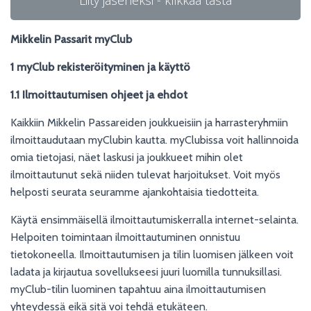
Liity jäseneksi - klikkaa tästä
Mikkelin Passarit myClub
1 myClub rekisteröityminen ja käyttö
1.1 Ilmoittautumisen ohjeet ja ehdot
Kaikkiin Mikkelin Passareiden joukkueisiin ja harrasteryhmiin
ilmoittaudutaan myClubin kautta. myClubissa voit hallinnoida
omia tietojasi, näet laskusi ja joukkueet mihin olet
ilmoittautunut sekä niiden tulevat harjoitukset. Voit myös
helposti seurata seuramme ajankohtaisia tiedotteita.
Käytä ensimmäisellä ilmoittautumiskerralla internet-selainta.
Helpoiten toimintaan ilmoittautuminen onnistuu
tietokoneella. Ilmoittautumisen ja tilin luomisen jälkeen voit
ladata ja kirjautua sovellukseesi juuri luomilla tunnuksillasi.
myClub-tilin luominen tapahtuu aina ilmoittautumisen
yhteydessä eikä sitä voi tehdä etukäteen.