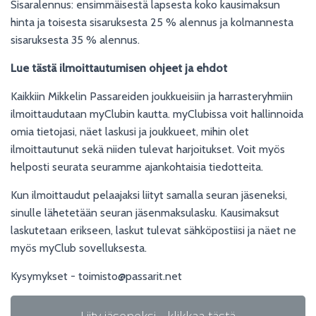
Sisaralennus: ensimmäisestä lapsesta koko kausimaksun
hinta ja toisesta sisaruksesta 25 % alennus ja kolmannesta
sisaruksesta 35 % alennus.
Lue tästä ilmoittautumisen ohjeet ja ehdot
Kaikkiin Mikkelin Passareiden joukkueisiin ja harrasteryhmiin
ilmoittaudutaan myClubin kautta. myClubissa voit hallinnoida
omia tietojasi, näet laskusi ja joukkueet, mihin olet
ilmoittautunut sekä niiden tulevat harjoitukset. Voit myös
helposti seurata seuramme ajankohtaisia tiedotteita.
Kun ilmoittaudut pelaajaksi liityt samalla seuran jäseneksi,
sinulle lähetetään seuran jäsenmaksulasku. Kausimaksut
laskutetaan erikseen, laskut tulevat sähköpostiisi ja näet ne
myös myClub sovelluksesta.
Kysymykset - toimisto@passarit.net