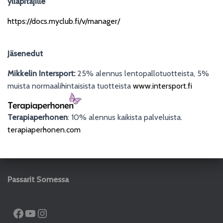
ylläpitäjille
https://docs.myclub.fi/v/manager/
Jäsenedut
Mikkelin Intersport:
25% alennus lentopallotuotteista, 5%
muista normaalihintaisista tuotteista
www.intersport.fi
Terapiaperhonen
: 10% alennus kaikista palveluista.
terapiaperhonen.com
Passarit Somessa
FACEBOOK
YOUTUBE
INSTAGRAM