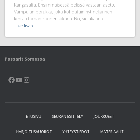
Kangasalta. Ensimmäisessä pelissä vastaan asettui
Vampulan porukka, joka kohdattiin nyt neljännen
kerran tämän kauden aikana. No, vieläkään ei
Lue lisää…
Passarit Somessa
FACEBOOK
YOUTUBE
INSTAGRAM
ETUSIVU
SEURAN ESITTELY
JOUKKUEET
HARJOITUSVUOROT
YHTEYSTIEDOT
MATERIAALIT