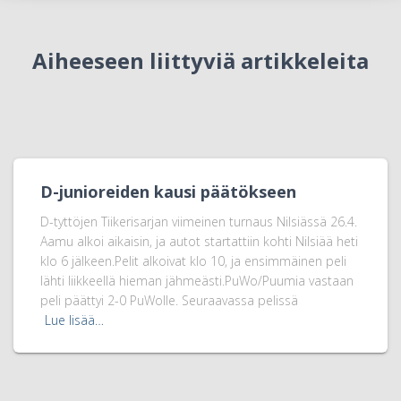
Aiheeseen liittyviä artikkeleita
D-junioreiden kausi päätökseen
D-tyttöjen Tiikerisarjan viimeinen turnaus Nilsiässä 26.4.
Aamu alkoi aikaisin, ja autot startattiin kohti Nilsiää heti
klo 6 jälkeen.Pelit alkoivat klo 10, ja ensimmäinen peli
lähti liikkeellä hieman jähmeästi.PuWo/Puumia vastaan
peli päättyi 2-0 PuWolle. Seuraavassa pelissä
Lue lisää…