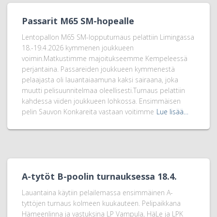
Passarit M65 SM-hopealle
Lentopallon M65 SM-lopputurnaus pelattiin Limingassa
18.-19.4.2026 kymmenen joukkueen
voimin.Matkustimme majoitukseemme Kempeleessä
perjantaina. Passareiden joukkueen kymmenestä
pelaajasta oli lauantaiaamuna kaksi sairaana, joka
muutti pelisuunnitelmaa oleellisesti.Turnaus pelattiin
kahdessa viiden joukkueen lohkossa. Ensimmäisen
pelin Sauvon Konkareita vastaan voitimme
Lue lisää…
A-tytöt B-poolin turnauksessa 18.4.
Lauantaina käytiin pelailemassa ensimmäinen A-
tyttöjen turnaus kolmeen kuukauteen. Pelipaikkana
Hämeenlinna ja vastuksina LP Vampula, HäLe ja LPK