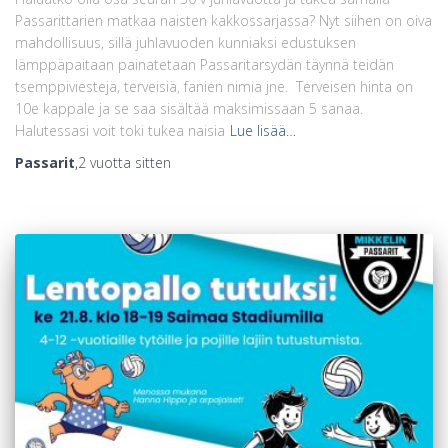
Passarittarien matkaa naisten kakkossarjassa? Nyt siihen on oiva
mahdollisuus, sillä juhlavuoden kunniaksi edustuksen
lämppäpaitaan painatetaan Passaritarsydän täynnä teidän
tsemppiviestejä, terveisiä, fanien nimiä jne. Terveisen hinta on
10e kappale ja se saa sisältää maksimissaan 5 sanaa.
Halutessasi voit toki tukea naisia
Lue lisää…
Passarit
,
2 vuotta
sitten