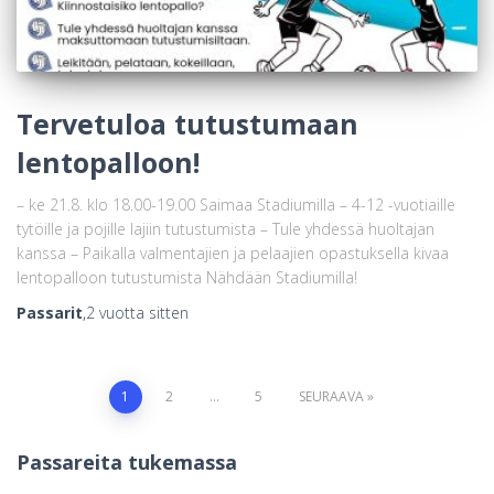
Tervetuloa tutustumaan
lentopalloon!
– ke 21.8. klo 18.00-19.00 Saimaa Stadiumilla – 4-12 -vuotiaille
tytöille ja pojille lajiin tutustumista – Tule yhdessä huoltajan
kanssa – Paikalla valmentajien ja pelaajien opastuksella kivaa
lentopalloon tutustumista Nähdään Stadiumilla!
Passarit
,
2 vuotta
sitten
Artikkelien
1
2
…
5
SEURAAVA
sivutus
Passareita tukemassa