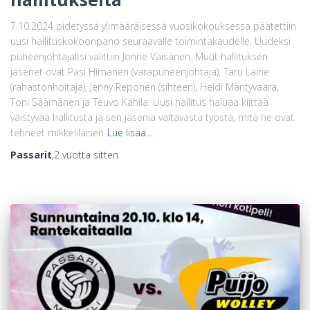
7.10.2024 pidetyssä ylimääräisessä vuosikokouksessa päätettiin
uusi hallituskokoonpano seuraavalle toimintakaudelle. Uudeksi
puheenjohtajaksi valittiin Jonne Väisänen. Muut hallituksen
jäsenet ovat Pasi Himanen (varapuheenjohtaja), Taru Laine
(rahastonhoitaja), Jenny Reponen (sihteeri), Heidi Mäntyvaara,
Toni Säämänen ja Teuvo Kahila. Uusi hallitus haluaa kiittää
väistyvää hallitusta ja sen jäseniä valtavasta työstä, mitä he ovat
tehneet mikkeliläisen
Lue lisää…
Passarit
,
2 vuotta
sitten