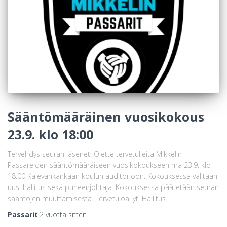
Sääntömääräinen vuosikokous
23.9. klo 18:00
Tervehdys seuran jäsenet! Olette tervetulleita Mikkelin
Passareiden sääntömääräiseen vuosikokoukseen ma 23.9. klo
18:00 Kalevankankaan koulun auditorioon. Kokouksessa valitaan
uusi hallitus sekä puheenjohtaja. Kokouksessa päätetään seuran
sääntöjen muuttamisesta. Tervetuloa! yt. Hallitus
Passarit
,
2 vuotta
sitten