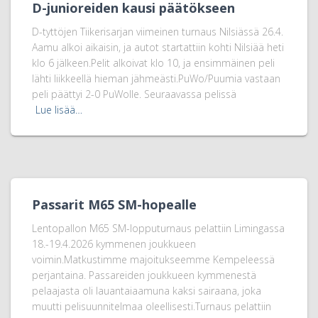
D-junioreiden kausi päätökseen
D-tyttöjen Tiikerisarjan viimeinen turnaus Nilsiässä 26.4.
Aamu alkoi aikaisin, ja autot startattiin kohti Nilsiää heti
klo 6 jälkeen.Pelit alkoivat klo 10, ja ensimmäinen peli
lähti liikkeellä hieman jähmeästi.PuWo/Puumia vastaan
peli päättyi 2-0 PuWolle. Seuraavassa pelissä
Lue lisää…
Passarit M65 SM-hopealle
Lentopallon M65 SM-lopputurnaus pelattiin Limingassa
18.-19.4.2026 kymmenen joukkueen
voimin.Matkustimme majoitukseemme Kempeleessä
perjantaina. Passareiden joukkueen kymmenestä
pelaajasta oli lauantaiaamuna kaksi sairaana, joka
muutti pelisuunnitelmaa oleellisesti.Turnaus pelattiin