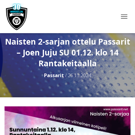
N
A
V
I
Naisten 2-sarjan ottelu Passarit
G
– Joen Juju SU 01.12. klo 14
O
I
Rantakeitaalla
N
T
I
Passarit
/
26.11.2024
P
Ä
Ä
L
L
E
/
P
O
I