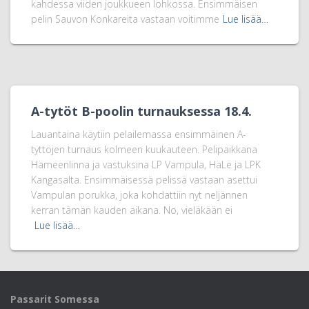
kahdessa viiden joukkueen lohkossa. Ensimmäisen
pelin Sauvon Konkareita vastaan voitimme
Lue lisää…
A-tytöt B-poolin turnauksessa 18.4.
Lauantaina käytiin pelailemassa ensimmäinen A-
tyttöjen turnaus kolmeen kuukauteen. Pelipaikkana
Hämeenlinna ja vastuksina LP Vampula, HäLe ja LPK
Kangasalta. Ensimmäisessä pelissä vastaan asettui
Vampulan porukka, joka kohdattiin nyt neljännen
kerran tämän kauden aikana. No, vieläkään ei
Lue lisää…
Passarit Somessa