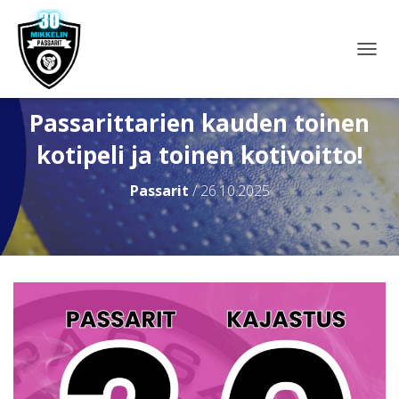
N
A
V
I
Passarittarien kauden toinen
G
kotipeli ja toinen kotivoitto!
O
I
N
Passarit
/
26.10.2025
T
I
P
Ä
Ä
L
L
E
/
P
O
I