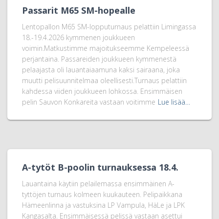
Passarit M65 SM-hopealle
Lentopallon M65 SM-lopputurnaus pelattiin Limingassa
18.-19.4.2026 kymmenen joukkueen
voimin.Matkustimme majoitukseemme Kempeleessä
perjantaina. Passareiden joukkueen kymmenestä
pelaajasta oli lauantaiaamuna kaksi sairaana, joka
muutti pelisuunnitelmaa oleellisesti.Turnaus pelattiin
kahdessa viiden joukkueen lohkossa. Ensimmäisen
pelin Sauvon Konkareita vastaan voitimme
Lue lisää…
A-tytöt B-poolin turnauksessa 18.4.
Lauantaina käytiin pelailemassa ensimmäinen A-
tyttöjen turnaus kolmeen kuukauteen. Pelipaikkana
Hämeenlinna ja vastuksina LP Vampula, HäLe ja LPK
Kangasalta. Ensimmäisessä pelissä vastaan asettui