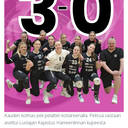
S
Kauden kolmas peli pelattiin kotiareenalla. Pelissä vastaan
asettui Luolajan Kajastus Hämeenlinnan kupeesta.