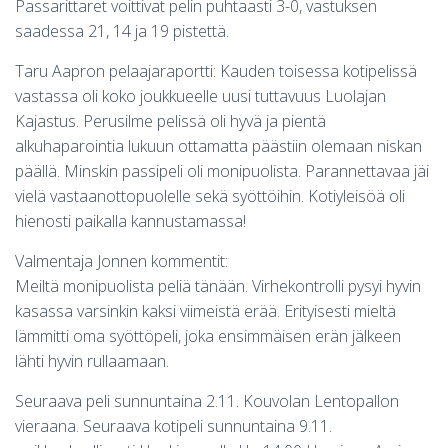
Passarittaret voittivat pelin puhtaasti 3-0, vastuksen
saadessa 21, 14 ja 19 pistettä.
Taru Aapron pelaajaraportti: Kauden toisessa kotipelissä
vastassa oli koko joukkueelle uusi tuttavuus Luolajan
Kajastus. Perusilme pelissä oli hyvä ja pientä
alkuhaparointia lukuun ottamatta päästiin olemaan niskan
päällä. Minskin passipeli oli monipuolista. Parannettavaa jäi
vielä vastaanottopuolelle sekä syöttöihin. Kotiyleisöä oli
hienosti paikalla kannustamassa!
Valmentaja Jonnen kommentit:
Meiltä monipuolista peliä tänään. Virhekontrolli pysyi hyvin
kasassa varsinkin kaksi viimeistä erää. Erityisesti mieltä
lämmitti oma syöttöpeli, joka ensimmäisen erän jälkeen
lähti hyvin rullaamaan.
Seuraava peli sunnuntaina 2.11. Kouvolan Lentopallon
vieraana. Seuraava kotipeli sunnuntaina 9.11.