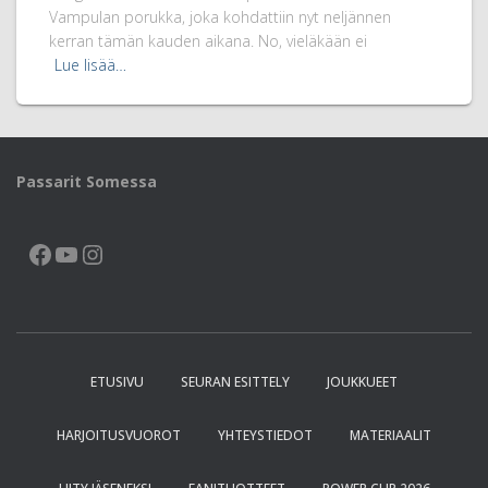
Vampulan porukka, joka kohdattiin nyt neljännen
kerran tämän kauden aikana. No, vieläkään ei
Lue lisää…
Passarit Somessa
FACEBOOK
YOUTUBE
INSTAGRAM
ETUSIVU
SEURAN ESITTELY
JOUKKUEET
HARJOITUSVUOROT
YHTEYSTIEDOT
MATERIAALIT