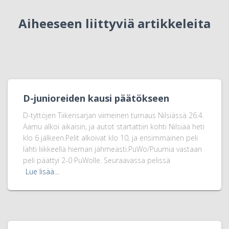
Aiheeseen liittyviä artikkeleita
D-junioreiden kausi päätökseen
D-tyttöjen Tiikerisarjan viimeinen turnaus Nilsiässä 26.4.
Aamu alkoi aikaisin, ja autot startattiin kohti Nilsiää heti
klo 6 jälkeen.Pelit alkoivat klo 10, ja ensimmäinen peli
lähti liikkeellä hieman jähmeästi.PuWo/Puumia vastaan
peli päättyi 2-0 PuWolle. Seuraavassa pelissä
Lue lisää…