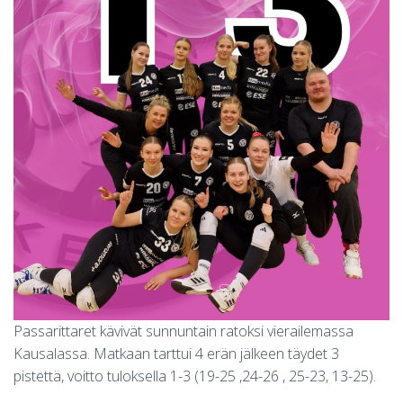
S
Passarittaret kävivät sunnuntain ratoksi vierailemassa
Kausalassa. Matkaan tarttui 4 erän jälkeen täydet 3
pistettä, voitto tuloksella 1-3 (19-25 ,24-26 , 25-23, 13-25).