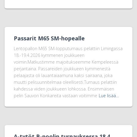
Passarit M65 SM-hopealle
Lentopallon M65 SM-lopputurnaus pelattiin Limingassa
18.-19.4.2026 kymmenen joukkueen
voimin.Matkustimme majoitukseemme Kempeleessä
perjantaina. Passareiden joukkueen kymmenestä
pelaajasta oli lauantaiaamuna kaksi sairaana, joka
muutti pelisuunnitelmaa oleellisesti.Turnaus pelattiin
kahdessa viiden joukkueen lohkossa. Ensimmäisen
pelin Sauvon Konkareita vastaan voitimme
Lue lisää…
A-tytöt B-poolin turnauksessa 18.4.