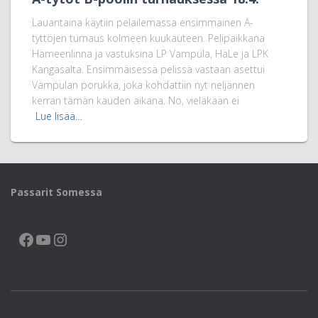
Lauantaina käytiin pelailemassa ensimmäinen A-
tyttöjen turnaus kolmeen kuukauteen. Pelipaikkana
Hämeenlinna ja vastuksina LP Vampula, HäLe ja LPK
Kangasalta. Ensimmäisessä pelissä vastaan asettui
Vampulan porukka, joka kohdattiin nyt neljännen
kerran tämän kauden aikana. No, vieläkään ei
Lue lisää…
Passarit Somessa
FACEBOOK
YOUTUBE
INSTAGRAM