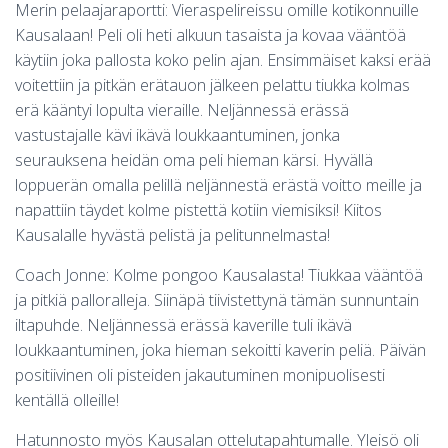
Merin pelaajaraportti: Vieraspelireissu omille kotikonnuille
Kausalaan! Peli oli heti alkuun tasaista ja kovaa vääntöä
käytiin joka pallosta koko pelin ajan. Ensimmäiset kaksi erää
voitettiin ja pitkän erätauon jälkeen pelattu tiukka kolmas
erä kääntyi lopulta vieraille. Neljännessä erässä
vastustajalle kävi ikävä loukkaantuminen, jonka
seurauksena heidän oma peli hieman kärsi. Hyvällä
loppuerän omalla pelillä neljännestä erästä voitto meille ja
napattiin täydet kolme pistettä kotiin viemisiksi! Kiitos
Kausalalle hyvästä pelistä ja pelitunnelmasta!
Coach Jonne: Kolme pongoo Kausalasta! Tiukkaa vääntöä
ja pitkiä palloralleja. Siinäpä tiivistettynä tämän sunnuntain
iltapuhde. Neljännessä erässä kaverille tuli ikävä
loukkaantuminen, joka hieman sekoitti kaverin peliä. Päivän
positiivinen oli pisteiden jakautuminen monipuolisesti
kentällä olleille!
Hatunnosto myös Kausalan ottelutapahtumalle. Yleisö oli