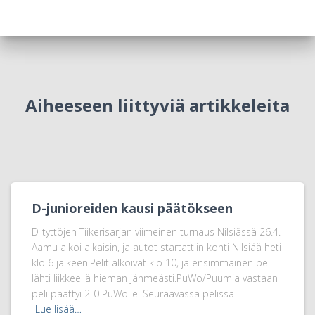
Aiheeseen liittyviä artikkeleita
D-junioreiden kausi päätökseen
D-tyttöjen Tiikerisarjan viimeinen turnaus Nilsiässä 26.4.
Aamu alkoi aikaisin, ja autot startattiin kohti Nilsiää heti
klo 6 jälkeen.Pelit alkoivat klo 10, ja ensimmäinen peli
lähti liikkeellä hieman jähmeästi.PuWo/Puumia vastaan
peli päättyi 2-0 PuWolle. Seuraavassa pelissä
Lue lisää…