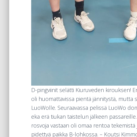
D-pingviinit selätti Kiuruveden kirouksen!
oli huomattavissa pientä jännitystä, mutta 
LuoWolle. Seuraavassa pelissä LuoWo domi
eka erä tiukan taistelun jälkeen passareille
rosvoja vastaan oli omaa rentoa tekemistä ja 
pidettyä paikka B-lohkossa. – Koutsi Kimm