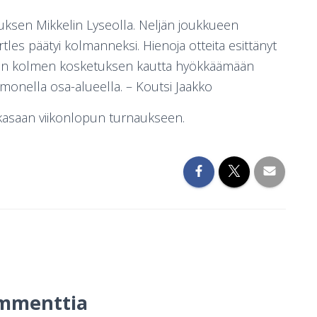
auksen Mikkelin Lyseolla. Neljän joukkueen
les päätyi kolmanneksi. Hienoja otteita esittänyt
tään kolmen kosketuksen kautta hyökkäämään
o monella osa-alueella. – Koutsi Jaakko
a kasaan viikonlopun turnaukseen.
mmenttia