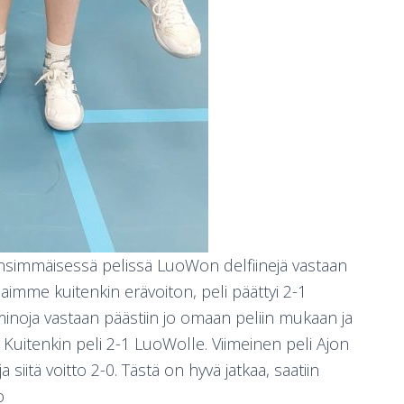
 Ensimmäisessä pelissä LuoWon delfiinejä vastaan
saimme kuitenkin erävoiton, peli päättyi 2-1
noja vastaan päästiin jo omaan peliin mukaan ja
. Kuitenkin peli 2-1 LuoWolle. Viimeinen peli Ajon
siitä voitto 2-0. Tästä on hyvä jatkaa, saatiin
o