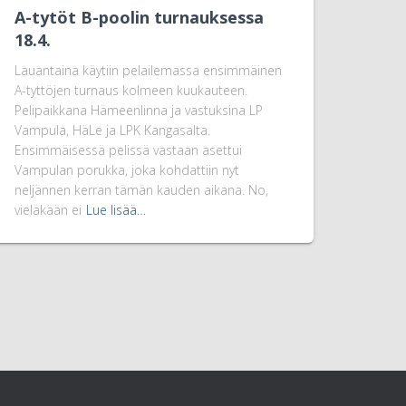
A-tytöt B-poolin turnauksessa
18.4.
Lauantaina käytiin pelailemassa ensimmäinen
A-tyttöjen turnaus kolmeen kuukauteen.
Pelipaikkana Hämeenlinna ja vastuksina LP
Vampula, HäLe ja LPK Kangasalta.
Ensimmäisessä pelissä vastaan asettui
Vampulan porukka, joka kohdattiin nyt
neljännen kerran tämän kauden aikana. No,
vieläkään ei
Lue lisää…