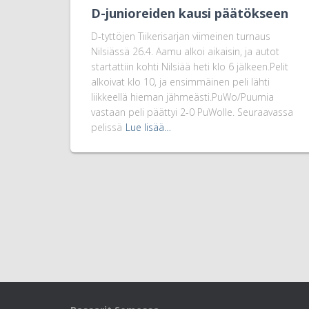
D-junioreiden kausi päätökseen
D-tyttöjen Tiikerisarjan viimeinen turnaus
Nilsiässä 26.4. Aamu alkoi aikaisin, ja autot
startattiin kohti Nilsiää heti klo 6 jälkeen.Pelit
alkoivat klo 10, ja ensimmäinen peli lähti
liikkeellä hieman jähmeästi.PuWo/Puumia
vastaan peli päättyi 2-0 PuWolle. Seuraavassa
pelissä
Lue lisää…