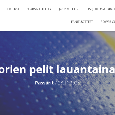
ETUSIVU
SEURAN ESITTELY
JOUKKUEET
HARJOITUSVUORO
FANITUOTTEET
POWER C
orien pelit lauantaina
Passarit
/
23.11.2025