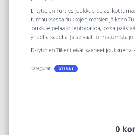
D-tyttöjen Turtles-joukkue pelasi kotiturn
turnauksessa tiukkojen matsien jälkeen Turt
joukkue pelaa jo lentopalloa, jossa pääs
yhdellä kädellä. Ja se vaatii onnistumista j
D-tyttöjen Tiikerit eivät saaneet joukkuett
Kategoriat:
OTTELUT
0 ko