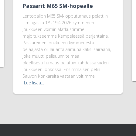
Passarit M65 SM-hopealle
Lentopallon M65 SM-lopputurnaus pelattiin
Limingassa 18.-19.4.2026 kymmenen
joukkueen voimin.Matkustimme
majoitukseemme Kempeleessä perjantaina.
Passareiden joukkueen kymmenestä
pelaajasta oli lauantaiaamuna kaksi sairaana,
joka muutti pelisuunnitelmaa
oleellisesti.Turnaus pelattiin kahdessa viiden
joukkueen lohkossa. Ensimmäisen pelin
Sauvon Konkareita vastaan voitimme
Lue lisää…