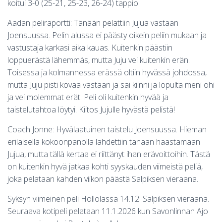
koitui 3-0 (25-21, 25-23, 26-24) tappio.
Aadan peliraportti: Tänään pelattiin Jujua vastaan
Joensuussa. Pelin alussa ei päästy oikein peliin mukaan ja
vastustaja karkasi aika kauas. Kuitenkin päästiin
loppuerästä lähemmäs, mutta Juju vei kuitenkin erän.
Toisessa ja kolmannessa erässä oltiin hyvässä johdossa,
mutta Juju pisti kovaa vastaan ja sai kiinni ja lopulta meni ohi
ja vei molemmat erät. Peli oli kuitenkin hyvää ja
taistelutahtoa löytyi. Kiitos Jujulle hyvästä pelistä!
Coach Jonne: Hyvälaatuinen taistelu Joensuussa. Hieman
erilaisella kokoonpanolla lähdettiin tänään haastamaan
Jujua, mutta tällä kertaa ei riittänyt ihan erävoittoihin. Tästä
on kuitenkin hyvä jatkaa kohti syyskauden viimeistä peliä,
joka pelataan kahden viikon päästä Salpiksen vieraana.
Syksyn viimeinen peli Hollolassa 14.12. Salpiksen vieraana.
Seuraava kotipeli pelataan 11.1.2026 kun Savonlinnan Ajo