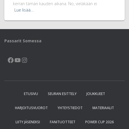
kerran tämän kauden aikana. No, vieläkään ei
Lue lisää…
Passarit Somessa
FACEBOOK
YOUTUBE
INSTAGRAM
ETUSIVU
SEURAN ESITTELY
JOUKKUEET
HARJOITUSVUOROT
YHTEYSTIEDOT
MATERIAALIT
LIITY JÄSENEKSI
FANITUOTTEET
POWER CUP 2026