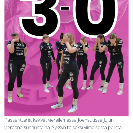
S
Passarittaret kävivät vierailemassa Joensuussa Jujun
vieraana sunnuntaina. Syksyn toiseksi viimeisestä pelistä