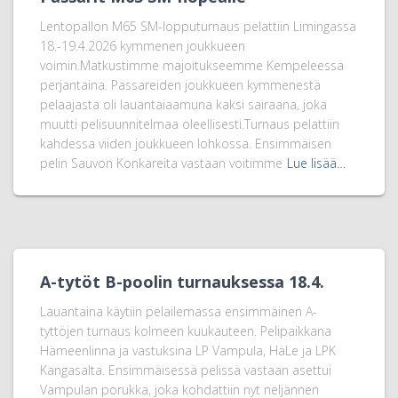
Lentopallon M65 SM-lopputurnaus pelattiin Limingassa
18.-19.4.2026 kymmenen joukkueen
voimin.Matkustimme majoitukseemme Kempeleessä
perjantaina. Passareiden joukkueen kymmenestä
pelaajasta oli lauantaiaamuna kaksi sairaana, joka
muutti pelisuunnitelmaa oleellisesti.Turnaus pelattiin
kahdessa viiden joukkueen lohkossa. Ensimmäisen
pelin Sauvon Konkareita vastaan voitimme
Lue lisää…
A-tytöt B-poolin turnauksessa 18.4.
Lauantaina käytiin pelailemassa ensimmäinen A-
tyttöjen turnaus kolmeen kuukauteen. Pelipaikkana
Hämeenlinna ja vastuksina LP Vampula, HäLe ja LPK
Kangasalta. Ensimmäisessä pelissä vastaan asettui
Vampulan porukka, joka kohdattiin nyt neljännen