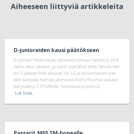
Aiheeseen liittyviä artikkeleita
D-junioreiden kausi päätökseen
D-tyttöjen Tiikerisarjan viimeinen turnaus Nilsiässä 26.4.
Aamu alkoi aikaisin, ja autot startattiin kohti Nilsiää heti
klo 6 jälkeen.Pelit alkoivat klo 10, ja ensimmäinen peli
lähti liikkeellä hieman jähmeästi.PuWo/Puumia vastaan
peli päättyi 2-0 PuWolle. Seuraavassa pelissä
Lue lisää…
Passarit M65 SM-hopealle