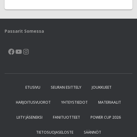
Passarit Somessa
FACEBOOK
YOUTUBE
INSTAGRAM
ETUSIVU
SEURAN ESITTELY
JOUKKUEET
HARJOITUSVUOROT
YHTEYSTIEDOT
MATERIAALIT
LIITY JÄSENEKSI
FANITUOTTEET
POWER CUP 2026
TIETOSUOJASELOSTE
SÄÄNNÖT