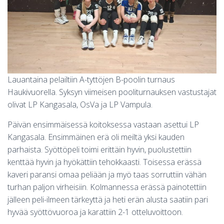
S
Lauantaina pelailtiin A-tyttöjen B-poolin turnaus
Haukivuorella. Syksyn viimeisen pooliturnauksen vastustajat
olivat LP Kangasala, OsVa ja LP Vampula.
Päivän ensimmäisessä koitoksessa vastaan asettui LP
Kangasala. Ensimmäinen erä oli meiltä yksi kauden
parhaista. Syöttöpeli toimi erittäin hyvin, puolustettiin
kenttää hyvin ja hyökättiin tehokkaasti. Toisessa erässä
kaveri paransi omaa peliään ja myö taas sorruttiin vähän
turhan paljon virheisiin. Kolmannessa erässä painotettiin
jälleen peli-ilmeen tärkeyttä ja heti erän alusta saatiin pari
hyvää syöttövuoroa ja karattiin 2-1 otteluvoittoon.