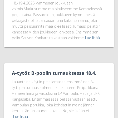
18.-19.4.2026 kymmenen joukkueen
voimin.Matkustimme majoitukseemme Kempeleessä
perjantaina. Passareiden joukkueen kymmenestä
pelaajasta oli lauantaiaamuna kaksi sairaana, joka
muutti pelisuunnitelmaa oleellisesti.Turnaus pelattiin
kahdessa viiden joukkueen lohkossa. Ensimmäisen
pelin Sauvon Konkareita vastaan voitimme
Lue lisää…
A-tytöt B-poolin turnauksessa 18.4.
Lauantaina käytiin pelailemassa ensimmäinen A-
tyttöjen turnaus kolmeen kuukauteen. Pelipaikkana
Hämeenlinna ja vastuksina LP Vampula, HäLe ja LPK
Kangasalta. Ensimmäisessä pelissä vastaan asettui
Vampulan porukka, joka kohdattiin nyt neljännen
kerran tämän kauden aikana. No, vieläkään ei
Lue lisää…