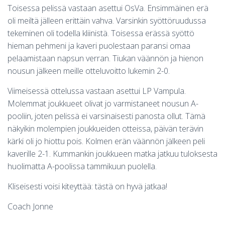
Toisessa pelissä vastaan asettui OsVa. Ensimmäinen erä
oli meiltä jälleen erittäin vahva. Varsinkin syöttöruudussa
tekeminen oli todella kliinistä. Toisessa erässä syöttö
hieman pehmeni ja kaveri puolestaan paransi omaa
pelaamistaan napsun verran. Tiukan väännön ja hienon
nousun jälkeen meille otteluvoitto lukemin 2-0.
Viimeisessä ottelussa vastaan asettui LP Vampula.
Molemmat joukkueet olivat jo varmistaneet nousun A-
pooliin, joten pelissä ei varsinaisesti panosta ollut. Tämä
näkyikin molempien joukkueiden otteissa, päivän terävin
kärki oli jo hiottu pois. Kolmen erän väännön jälkeen peli
kaverille 2-1. Kummankin joukkueen matka jatkuu tuloksesta
huolimatta A-poolissa tammikuun puolella.
Kliseisesti voisi kiteyttää: tästä on hyvä jatkaa!
Coach Jonne