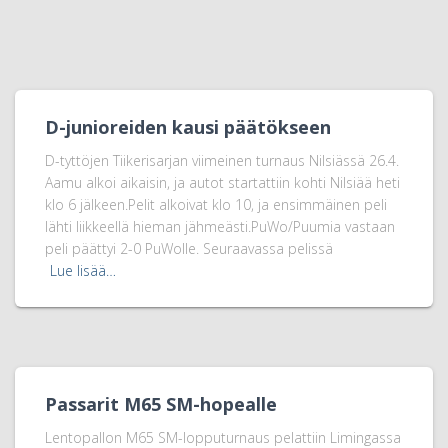
D-junioreiden kausi päätökseen
D-tyttöjen Tiikerisarjan viimeinen turnaus Nilsiässä 26.4.
Aamu alkoi aikaisin, ja autot startattiin kohti Nilsiää heti
klo 6 jälkeen.Pelit alkoivat klo 10, ja ensimmäinen peli
lähti liikkeellä hieman jähmeästi.PuWo/Puumia vastaan
peli päättyi 2-0 PuWolle. Seuraavassa pelissä
Lue lisää…
Passarit M65 SM-hopealle
Lentopallon M65 SM-lopputurnaus pelattiin Limingassa