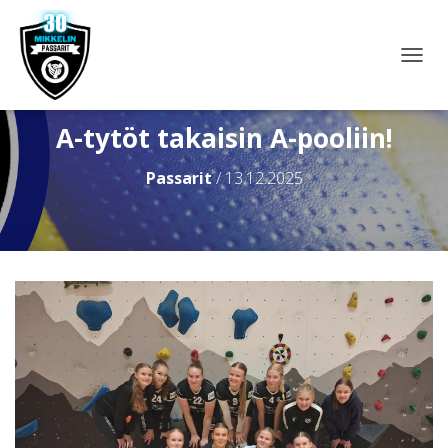
N
A
V
I
A-tytöt takaisin A-pooliin!
G
O
Passarit
/
13.12.2025
I
N
T
I
P
Ä
Ä
L
L
E
/
P
O
I