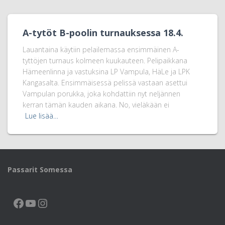
A-tytöt B-poolin turnauksessa 18.4.
Lauantaina käytiin pelailemassa ensimmäinen A-
tyttöjen turnaus kolmeen kuukauteen. Pelipaikkana
Hämeenlinna ja vastuksina LP Vampula, HäLe ja LPK
Kangasalta. Ensimmäisessä pelissä vastaan asettui
Vampulan porukka, joka kohdattiin nyt neljännen
kerran tämän kauden aikana. No, vieläkään ei
Lue lisää…
Passarit Somessa
FACEBOOK
YOUTUBE
INSTAGRAM