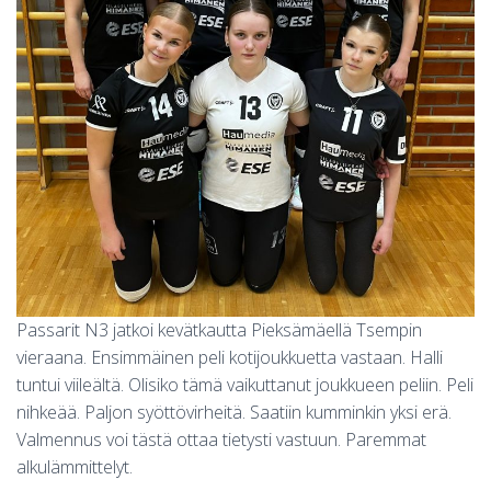
S
Passarit N3 jatkoi kevätkautta Pieksämäellä Tsempin
vieraana. Ensimmäinen peli kotijoukkuetta vastaan. Halli
tuntui viileältä. Olisiko tämä vaikuttanut joukkueen peliin. Peli
nihkeää. Paljon syöttövirheitä. Saatiin kumminkin yksi erä.
Valmennus voi tästä ottaa tietysti vastuun. Paremmat
alkulämmittelyt.