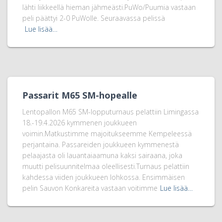
lähti liikkeellä hieman jähmeästi.PuWo/Puumia vastaan
peli päättyi 2-0 PuWolle. Seuraavassa pelissä
Lue lisää…
Passarit M65 SM-hopealle
Lentopallon M65 SM-lopputurnaus pelattiin Limingassa
18.-19.4.2026 kymmenen joukkueen
voimin.Matkustimme majoitukseemme Kempeleessä
perjantaina. Passareiden joukkueen kymmenestä
pelaajasta oli lauantaiaamuna kaksi sairaana, joka
muutti pelisuunnitelmaa oleellisesti.Turnaus pelattiin
kahdessa viiden joukkueen lohkossa. Ensimmäisen
pelin Sauvon Konkareita vastaan voitimme
Lue lisää…