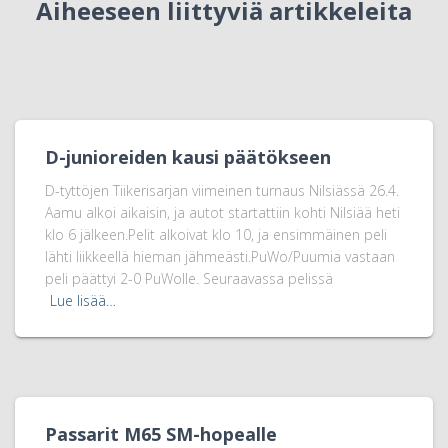
Aiheeseen liittyviä artikkeleita
D-junioreiden kausi päätökseen
D-tyttöjen Tiikerisarjan viimeinen turnaus Nilsiässä 26.4.
Aamu alkoi aikaisin, ja autot startattiin kohti Nilsiää heti
klo 6 jälkeen.Pelit alkoivat klo 10, ja ensimmäinen peli
lähti liikkeellä hieman jähmeästi.PuWo/Puumia vastaan
peli päättyi 2-0 PuWolle. Seuraavassa pelissä
Lue lisää…
Passarit M65 SM-hopealle