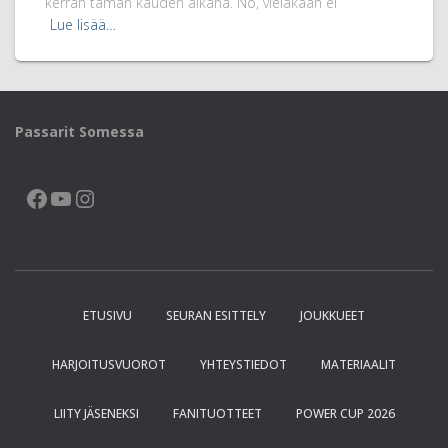
kerran tämän kauden aikana. No, vieläkään ei
Lue lisää…
Passarit Somessa
FACEBOOK
YOUTUBE
INSTAGRAM
ETUSIVU
SEURAN ESITTELY
JOUKKUEET
HARJOITUSVUOROT
YHTEYSTIEDOT
MATERIAALIT
LIITY JÄSENEKSI
FANITUOTTEET
POWER CUP 2026