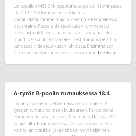
Lentopallon M65 SM-lopputurnaus pelattiin Limingassa
18.-19.4.2026 kymmenen joukkueen
voimin.Matkustimme majoitukseemme Kempeleessä
perjantaina. Passareiden joukkueen kymmenestä
pelaajasta oli lauantaiaamuna kaksi sairaana, joka
muutti pelisuunnitelmaa oleellisesti.Turnaus pelattiin
kahdessa viiden joukkueen lohkossa. Ensimmäisen
pelin Sauvon Konkareita vastaan voitimme
Lue lisää…
A-tytöt B-poolin turnauksessa 18.4.
Lauantaina käytiin pelailemassa ensimmäinen A-
tyttöjen turnaus kolmeen kuukauteen. Pelipaikkana
Hämeenlinna ja vastuksina LP Vampula, HäLe ja LPK
Kangasalta. Ensimmäisessä pelissä vastaan asettui
Vampulan porukka, joka kohdattiin nyt neljännen