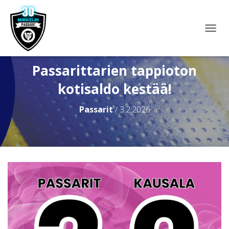
N
A
V
I
Passarittarien tappioton
G
kotisaldo kestää!
O
I
N
Passarit
/
3.2.2026
T
I
P
Ä
Ä
L
L
E
/
P
O
I