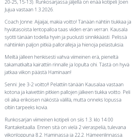
20-25, 15-13). Runkosarjassa jäljellä on enää kotipeli Joen
Jujua vastaan 1.3.2026.
Coach Jonne: Aijaijai, makia voitto! Tänään nähtiin tiukkaa ja
hyvätasoista lentopalloa taas viiden erän verran. Kausala
syötti tänään todella hyvin ja puolusti sinnikkäästi. Pelissä
nähtiinkin paljon pitkiä palloralleja ja hienoja pelastuksia.
Meiltä jälleen henkisesti vahva viimeinen erä, pieneltä
takamatkalta kairattiin rinnalle ja lopulta ohi. Tästä on hyvä
jatkaa viikon päästä Haminaan!
Senni: Jee 3-2 voitto!! Pelattiin tänään Kausalaa vastaan
kotona ja kaivettiin pitkien pallojen jälkeen tiukka voitto. Peli
oli aika erikoisen näköstä välillä, mutta onneks lopussa
oltiin tarpeeks kovia.
Runkosarjan viimeinen kotipeli on siis 1.3. klo 14.00
Rantakeitaalla. Ennen sitä on vielä 2 vieraspeliä, tulevana
viikonloppuna 8.2. Haminassa ja 22.2. Hämeenlinnassa.