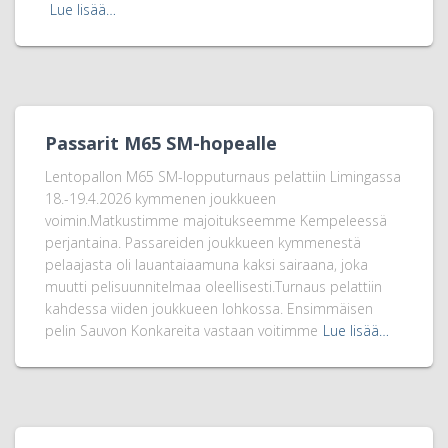
Lue lisää…
Passarit M65 SM-hopealle
Lentopallon M65 SM-lopputurnaus pelattiin Limingassa
18.-19.4.2026 kymmenen joukkueen
voimin.Matkustimme majoitukseemme Kempeleessä
perjantaina. Passareiden joukkueen kymmenestä
pelaajasta oli lauantaiaamuna kaksi sairaana, joka
muutti pelisuunnitelmaa oleellisesti.Turnaus pelattiin
kahdessa viiden joukkueen lohkossa. Ensimmäisen
pelin Sauvon Konkareita vastaan voitimme
Lue lisää…