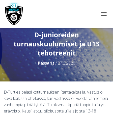
N
A
V
I
D-junioreiden
G
turnauskuulumiset ja U13
O
I
tehotreenit
N
T
I
Passarit
/
27.3.2026
P
Ä
Ä
L
L
E
D-Turtles pelasi kotiturnauksen Rantakeitaalla. Vastus oli
/
kova kaikissa otteluissa, kun vastassa oli vuotta vanhempia
P
O
vanhempia pitkiä tyttöjä. Tuloksena täpäriä tappioita ja yksi
I
erävoitto. Kausi jatkuu sijoitusotteluilla sijoista 13-18