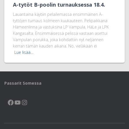
A-tytöt B-poolin turnauksessa 18.4.
Lauantaina käytiin pelailemassa ensimmäinen A-
tyttöjen turnaus kolmeen kuukauteen. Pelipaikkana
Hämeenlinna ja vastuksina LP Vampula, HäLe ja LPK
Kangasalta. Ensimmäisessä pelissä vastaan asettui
Vampulan porukka, joka kohdattiin nyt neljännen
kerran tämän kauden aikana. No, vieläkään ei
Lue lisää…
Passarit Somessa
FACEBOOK
YOUTUBE
INSTAGRAM