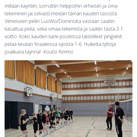
millään käyntiin, sorruttiin helppoihin virheisiin ja oma
tekeminen jäi selvästi meidän tämän kauden tasosta.
Viimeiseen peliin LuoWo/Dominoita vastaan saatiin
kasattua peliä, sekä omaa tekemistä ja saatiin tästä 2-1
voitto. Koko kauden kärki pooleissa taistelleet pingviinit
pelaa kevään finaaleissa sijoista 1-6. Huikeita tyttöjä
joukkuea täynnä! -Koutsi Kimmo