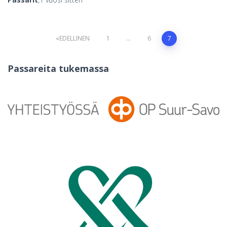
Artikkelien
EDELLINEN
1
…
6
7
sivutus
Passareita tukemassa