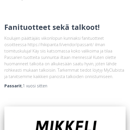
Fanituotteet sekä talkoot!
Koulujen päättäjäis viikonlopun kunniaksi fanituotteet
osoitteessa https://hikipanta.fi/vendor/passarit/ ilman
toimituskuluja! Käy siis katsomassa koko valikoima ja tilaa
Passarien tuotteita sunnuntai iltaan mennessä! Kuten olette
huomanneet talkoita on alkukesään saatu hyvin, joten lähde
rohkeasti mukaan talkoisiin. Tarkemmat tiedot löytyy MyClubista
ja tarvitsemme kaikkien panosta talkoiden onnistumiseen.
Passarit
,
1 vuosi
sitten