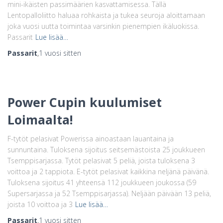
mini-ikäisten passimäärien kasvattamisessa. Tällä
Lentopalloliitto haluaa rohkaista ja tukea seuroja aloittamaan
joka vuosi uutta toimintaa varsinkin pienempien ikäluokissa.
Passarit
Lue lisää…
Passarit
,
1 vuosi
sitten
Power Cupin kuulumiset
Loimaalta!
F-tytöt pelasivat Powerissa ainoastaan lauantaina ja
sunnuntaina. Tuloksena sijoitus seitsemästoista 25 joukkueen
Tsemppisarjassa. Tytöt pelasivat 5 peliä, joista tuloksena 3
voittoa ja 2 tappiota. E-tytöt pelasivat kaikkina neljänä päivänä.
Tuloksena sijoitus 41 yhteensä 112 joukkueen joukossa (59
Supersarjassa ja 52 Tsemppisarjassa). Neljään päivään 13 peliä,
joista 10 voittoa ja 3
Lue lisää…
Passarit
,
1 vuosi
sitten