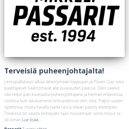
Terveisiä puheenjohtajalta!
Lentopallokausi alkaa lähestymään loppuaan ja Power Cup sekä
päättäjäiset häämöttävät alle kuukauden päässä. Olen saanut
olla reilun pari kuukautta puheenjohtajana ja hieman erilaisessa
roolissa kuin aikaisemmin lentopallossa olen ollut. Paljon uuden
opettelua, mutta hyvällä tuella tässä ollaan päästy eteenpäin.
Toiveissa on saada lentopallo taas nousemaan sinne missä se
oli oman
Lue lisää…
Passarit
,
1 vuosi
sitten