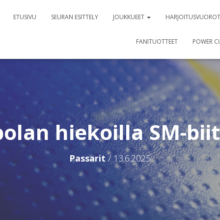
ETUSIVU
SEURAN ESITTELY
JOUKKUEET
HARJOITUSVUORO
FANITUOTTEET
POWER C
olan hiekoilla SM-biit
Passarit
/
13.6.2025