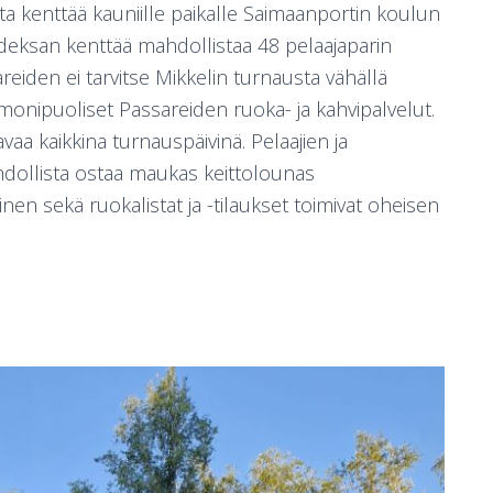
ta kenttää kauniille paikalle Saimaanportin koulun
deksan kenttää mahdollistaa 48 pelaajaparin
reiden ei tarvitse Mikkelin turnausta vähällä
 monipuoliset Passareiden ruoka- ja kahvipalvelut.
vaa kaikkina turnauspäivinä. Pelaajien ja
dollista ostaa maukas keittolounas
en sekä ruokalistat ja -tilaukset toimivat oheisen