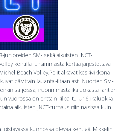
18-junioreiden SM- sekä aikuisten JNCT-
lley kentillä. Ensimmäistä kertaa järjestettävä
chel Beach Volley.Pelit alkavat keskiviikkona
tkuvat päivittäin lauantai-iltaan asti. Nuorten SM-
kienkin sarjoissa, nuorimmasta ikäluokasta lähtien.
kun vuorossa on erittäin kilpailtu U16-ikäluokka.
taina aikuisten JNCT-turnaus niin naisissa kuin
loistavassa kunnossa olevaa kenttää. Mikkelin