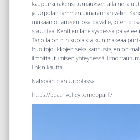
kaupunki rakensi turnauksen alla neljä uut
ja Urpolan lammen uimarannan väliin. Kah
mukaan ottamisen joka päivälle, joten biitsa
sivuuttaa. Kenttien läheisyydessä palvelee
Tarjolla on niin suolaista kuin makeaa purta
huoltojoukkojen sekä kannustajien on mah
ilmoittautumisen yhteydessä. Ilmoittautumin
linkin kautta.
Nähdään pian Urpolassa!
https://beachvolley.torneopal.fi/