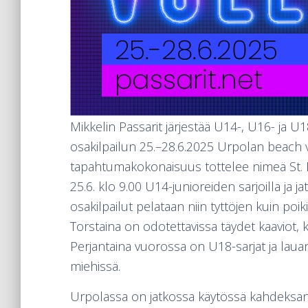
Mikkelin Passarit järjestää U14-, U16- ja U
osakilpailun 25.–28.6.2025 Urpolan beach vo
tapahtumakokonaisuus tottelee nimeä St. Mi
25.6. klo 9.00 U14-junioreiden sarjoilla ja ja
osakilpailut pelataan niin tyttöjen kuin poi
Torstaina on odotettavissa täydet kaaviot, 
Perjantaina vuorossa on U18-sarjat ja lauan
miehissä.
Urpolassa on jatkossa käytössä kahdeksan 