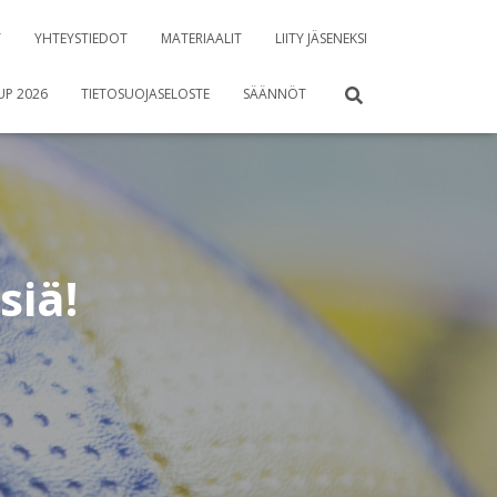
T
YHTEYSTIEDOT
MATERIAALIT
LIITY JÄSENEKSI
UP 2026
TIETOSUOJASELOSTE
SÄÄNNÖT
siä!