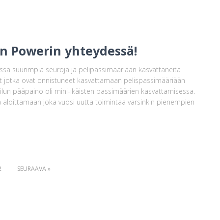
an Powerin yhteydessä!
essä suurimpia seuroja ja pelipassimääriään kasvattaneita
rat jotka ovat onnistuneet kasvattamaan pelispassimääriään
lun pääpaino oli mini-ikäisten passimäärien kasvattamisessa.
ja aloittamaan joka vuosi uutta toimintaa varsinkin pienempien
2
SEURAAVA