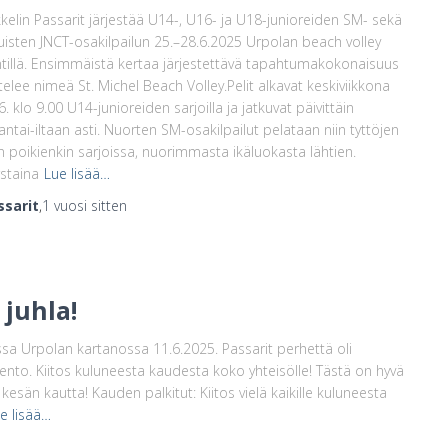
kelin Passarit järjestää U14-, U16- ja U18-junioreiden SM- sekä
uisten JNCT-osakilpailun 25.–28.6.2025 Urpolan beach volley
tillä. Ensimmäistä kertaa järjestettävä tapahtumakokonaisuus
telee nimeä St. Michel Beach Volley.Pelit alkavat keskiviikkona
6. klo 9.00 U14-junioreiden sarjoilla ja jatkuvat päivittäin
antai-iltaan asti. Nuorten SM-osakilpailut pelataan niin tyttöjen
n poikienkin sarjoissa, nuorimmasta ikäluokasta lähtien.
staina
Lue lisää…
ssarit
,
1 vuosi
sitten
juhla!
sa Urpolan kartanossa 11.6.2025. Passarit perhettä oli
nto. Kiitos kuluneesta kaudesta koko yhteisölle! Tästä on hyvä
sän kautta! Kauden palkitut: Kiitos vielä kaikille kuluneesta
e lisää…