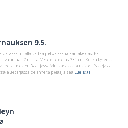
rnauksen 9.5.
 peräkkäin. Tällä kertaa pelipaikkana Rantakeidas. Pelit
aikaa vähintään 2 naista. Verkon korkeus 234 cm. Koska kyseessä
audella miesten 3-sarjassa/aluesarjassa ja naisten 2-sarjassa
ssa/aluesarjassa pelanneita pelaajia saa
Lue lisää…
leyn
lä