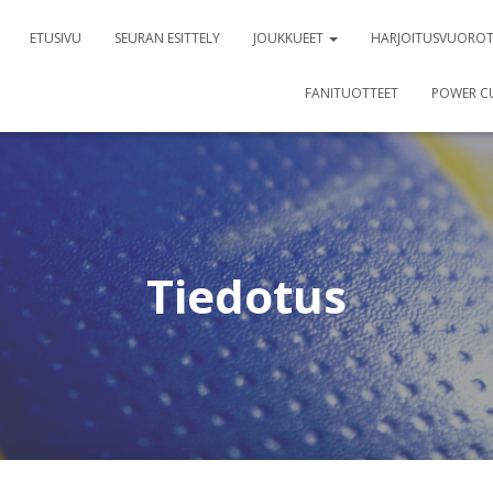
ETUSIVU
SEURAN ESITTELY
JOUKKUEET
HARJOITUSVUORO
FANITUOTTEET
POWER C
Tiedotus