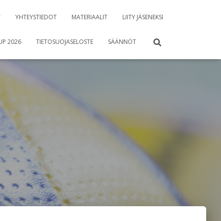
T
YHTEYSTIEDOT
MATERIAALIT
LIITY JÄSENEKSI
UP 2026
TIETOSUOJASELOSTE
SÄÄNNÖT