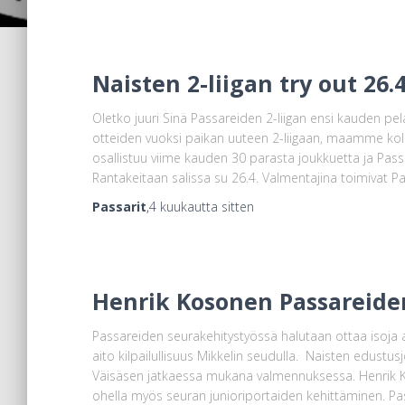
Naisten 2-liigan try out 26.
Oletko juuri Sinä Passareiden 2-liigan ensi kauden p
otteiden vuoksi paikan uuteen 2-liigaan, maamme kolm
osallistuu viime kauden 30 parasta joukkuetta ja Passa
Rantakeitaan salissa su 26.4. Valmentajina toimivat 
Passarit
,
4 kuukautta
sitten
Henrik Kosonen Passareide
Passareiden seurakehitystyössä halutaan ottaa isoja ask
aito kilpailullisuus Mikkelin seudulla. Naisten edust
Väisäsen jatkaessa mukana valmennuksessa. Henrik 
ohella myös seuran junioriportaiden kehittäminen. Pas