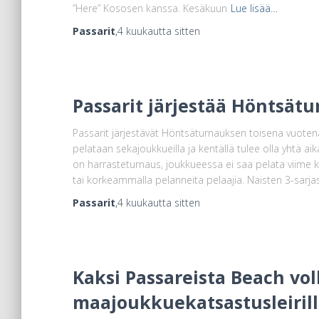
”Here” Kososen kanssa. Kesäkuun
Lue lisää…
Passarit
,
4 kuukautta
sitten
Passarit järjestää Höntsätu
Passarit järjestävät Höntsäturnauksen toisena vuotena
pelataan sekajoukkueilla ja kentällä tulee olla yhtä 
on harrasteturnaus, joukkueessa ei saa pelata viime k
tai korkeammalla pelanneita pelaajia. Naisten 3-sarja
Passarit
,
4 kuukautta
sitten
Kaksi Passareista Beach vol
maajoukkuekatsastusleiril