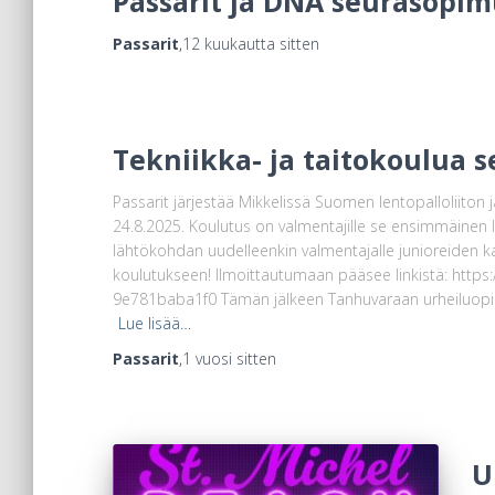
Passarit ja DNA seurasopimu
Passarit
,
12 kuukautta
sitten
Tekniikka- ja taitokoulua 
Passarit järjestää Mikkelissä Suomen lentopalloliiton 
24.8.2025. Koulutus on valmentajille se ensimmäinen l
lähtökohdan uudelleenkin valmentajalle junioreiden 
koulutukseen! Ilmoittautumaan pääsee linkistä: htt
9e781baba1f0 Tämän jälkeen Tanhuvaraan urheiluopi
Lue lisää…
Passarit
,
1 vuosi
sitten
U