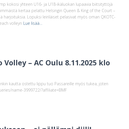
 Camp kokosi yhteen U16- ja U18-ikäluokan lupaavia biitsityttöjä
simmäistä kertaa pelattu Helsingin Queen & King of the Court –
tyjä harjoituksia. Lopuksi leiriläiset pelasivat myös oman QKOTC-
each volleyn
Lue lisää…
 Volley – AC Oulu 8.11.2025 klo
inkin kautta ostettu lippu tuo Passareille myös tukea, joten
ntseries/name-3999722/?affiliate=BMF