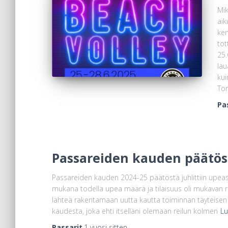
Mik
aik
ken
tot
25.
lau
kui
Tor
Pa
Passareiden kauden päätös 
Passareiden kauden 2024-25 päätöstä juhlittiin upeas
mukana todella upea määrä ja tilaisuus oli mukavan re
lähteä rakentamaan uutta kautta toiminnan täyteisen ke
kaudesta, joka ehti itselläni olemaan reilun kolmen
Lu
Passarit
,
1 vuosi
sitten