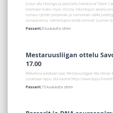
Joulun alla Helsingissä järjestetty Invitational Talent
kotimaan lisäksi myös Virosta. Viikonlopun aikana en
turnaus rytmitti perjantain ja sunnuntain välillä pidet
turnauksensa. Valmentajina leirillä toimivat Suomen b
Passarit
,
8 kuukautta
sitten
Mestaruusliigan ottelu Savo
17.00
Mikkelissä pelataan taas Mestaruusliigaa! Alla olevan l
ostamaan lippu sitä kautta! https://www.lippu.fi/eve
Passarit
,
10 kuukautta
sitten