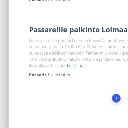
Passareille palkinto Loima
Lentopalloliitto palkitsi Loimaan Power Cupin yhteyd
seurojaan yhtensä 19 300 €:lla. Palkinnon saivat seu
suhteessa edelliseen kauteen. Tämänkin vuoden kilpai
Tällä Lentopalloliitto haluaa rohkaista ja tukea seuro
ikäluokissa. Passarit
Lue lisää…
Passarit
,
1 vuosi
sitten
Artikkelien
1
sivutus