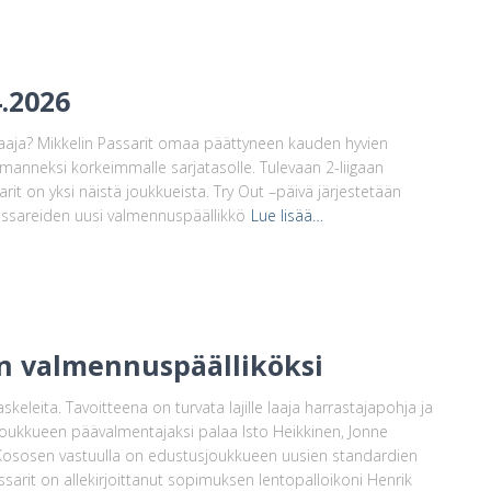
4.2026
elaaja? Mikkelin Passarit omaa päättyneen kauden hyvien
anneksi korkeimmalle sarjatasolle. Tulevaan 2-liigaan
rit on yksi näistä joukkueista. Try Out –päivä järjestetään
Passareiden uusi valmennuspäällikkö
Lue lisää…
n valmennuspäälliköksi
eleita. Tavoitteena on turvata lajille laaja harrastajapohja ja
usjoukkueen päävalmentajaksi palaa Isto Heikkinen, Jonne
Kososen vastuulla on edustusjoukkueen uusien standardien
sarit on allekirjoittanut sopimuksen lentopalloikoni Henrik