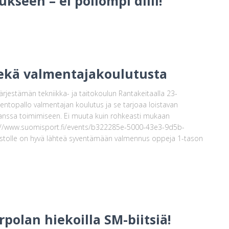
kseen – ei pöllömpi diili!
sekä valmentajakoulutusta
järjestämän tekniikka- ja taitokoulun Rantakeitaalla 23-
entopallo valmentajan koulutus ja se tarjoaa loistavan
kanssa toimimiseen. Ei muuta kuin rohkeasti mukaan
ps://www.suomisport.fi/events/b322285e-5000-43e3-9d5b-
stolle on hyvä lähteä syventämään valmennus oppeja 1-tason
rpolan hiekoilla SM-biitsiä!