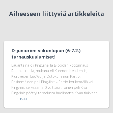
Aiheeseen liittyviä artikkeleita
D-juniorien viikonlopun (6-7.2.)
turnauskuulumiset!
Lauantaina oli Pingviineillä B-pooliin kotiturnaus
Rantakeitaalla, mukana oli Kuhmon Kiva-Lentis,
Kiuruveden LuoWo ja Outokummun Partio.
Ensimmäinen peli Pingviinit – Partio kotikentällä vei
Pingviinit selkeään 2-0 voittoon.Toinen peli Kiva –
Pingviinit päättyi taistelusta huolimatta Kivan tiukkaan
Lue lisää…