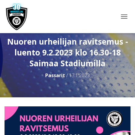
N
A
V
I
Nuoren urheilijan ravitsemus -
G
luento 9.2.2023 klo 16.30-18
O
I
Saimaa Stadiumilla
N
T
I
Passarit
/
13.1.2023
P
Ä
Ä
L
L
E
/
P
O
I