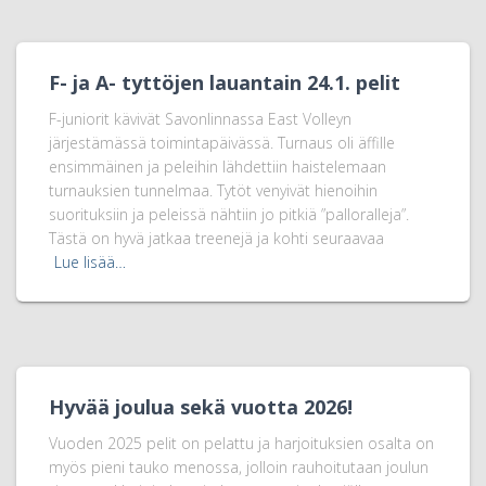
F- ja A- tyttöjen lauantain 24.1. pelit
F-juniorit kävivät Savonlinnassa East Volleyn
järjestämässä toimintapäivässä. Turnaus oli äffille
ensimmäinen ja peleihin lähdettiin haistelemaan
turnauksien tunnelmaa. Tytöt venyivät hienoihin
suorituksiin ja peleissä nähtiin jo pitkiä ”palloralleja”.
Tästä on hyvä jatkaa treenejä ja kohti seuraavaa
Lue lisää…
Hyvää joulua sekä vuotta 2026!
Vuoden 2025 pelit on pelattu ja harjoituksien osalta on
myös pieni tauko menossa, jolloin rauhoitutaan joulun