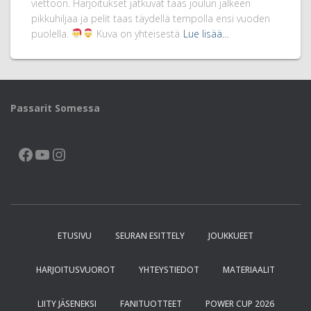
viettoon. Harjoitukset jatkuvat taas joulun jälkeen
pikkuhiljaa ja pelit taas täydellä tempolla ensi vuoden
puolella.
Kuva on yhteisestä
Lue lisää…
Passarit Somessa
FACEBOOK
YOUTUBE
INSTAGRAM
ETUSIVU
SEURAN ESITTELY
JOUKKUEET
HARJOITUSVUOROT
YHTEYSTIEDOT
MATERIAALIT
LIITY JÄSENEKSI
FANITUOTTEET
POWER CUP 2026