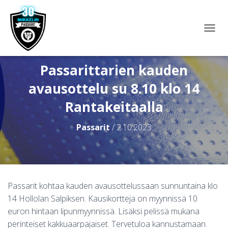
N
A
V
I
Passarittarien kauden
G
avausottelu su 8.10 klo 14
O
I
Rantakeitaalla
N
T
I
Passarit
/
2.10.2023
P
Ä
Ä
L
L
E
Passarit kohtaa kauden avausottelussaan sunnuntaina klo
/
14 Hollolan Salpiksen. Kausikortteja on myynnissä 10
P
O
euron hintaan lipunmyynnissä. Lisäksi pelissä mukana
I
perinteiset kakkuaarpajaiset. Tervetuloa kannustamaan.