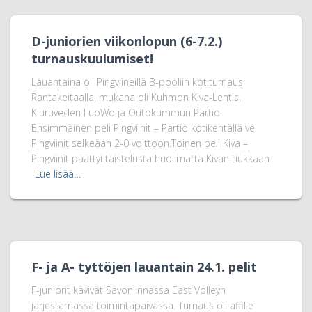
D-juniorien viikonlopun (6-7.2.)
turnauskuulumiset!
Lauantaina oli Pingviineillä B-pooliin kotiturnaus
Rantakeitaalla, mukana oli Kuhmon Kiva-Lentis,
Kiuruveden LuoWo ja Outokummun Partio.
Ensimmäinen peli Pingviinit – Partio kotikentällä vei
Pingviinit selkeään 2-0 voittoon.Toinen peli Kiva –
Pingviinit päättyi taistelusta huolimatta Kivan tiukkaan
Lue lisää…
F- ja A- tyttöjen lauantain 24.1. pelit
F-juniorit kävivät Savonlinnassa East Volleyn
järjestämässä toimintapäivässä. Turnaus oli äffille