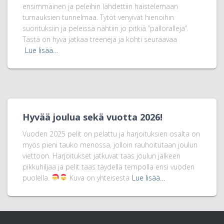
ensimmäinen ja peleihin lähdettiin haistelemaan
turnauksien tunnelmaa. Tytöt venyivät hienoihin
suorituksiin ja peleissä nähtiin jo pitkiä ”palloralleja”.
Tästä on hyvä jatkaa treenejä ja kohti seuraavaa
Lue lisää…
Hyvää joulua sekä vuotta 2026!
Vuoden 2025 pelit on pelattu ja harjoituksien osalta on
myös pieni tauko menossa, jolloin rauhoitutaan joulun
viettoon. Harjoitukset jatkuvat taas joulun jälkeen
pikkuhiljaa ja pelit taas täydellä tempolla ensi vuoden
puolella.
Kuva on yhteisestä
Lue lisää…