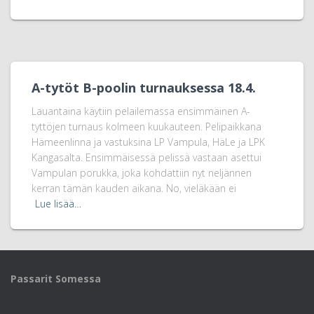
A-tytöt B-poolin turnauksessa 18.4.
Lauantaina käytiin pelailemassa ensimmäinen A-
tyttöjen turnaus kolmeen kuukauteen. Pelipaikkana
Hämeenlinna ja vastuksina LP Vampula, HäLe ja LPK
Kangasalta. Ensimmäisessä pelissä vastaan asettui
Vampulan porukka, joka kohdattiin nyt neljännen
kerran tämän kauden aikana. No, vieläkään ei
Lue lisää…
Passarit Somessa