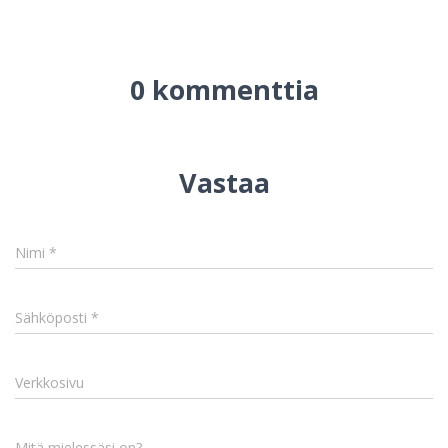
0 kommenttia
Vastaa
Nimi
*
Sähköposti
*
Verkkosivu
Mitä mielessäsi on?