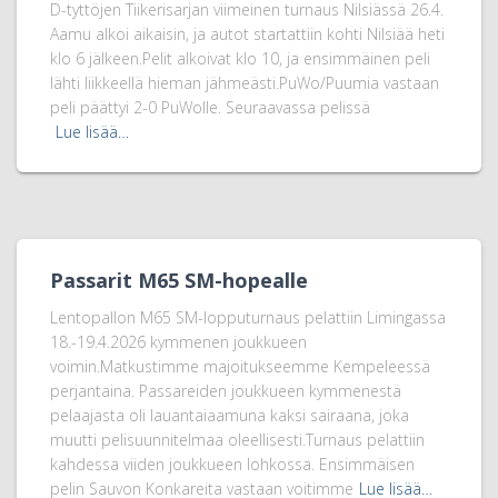
D-tyttöjen Tiikerisarjan viimeinen turnaus Nilsiässä 26.4.
Aamu alkoi aikaisin, ja autot startattiin kohti Nilsiää heti
klo 6 jälkeen.Pelit alkoivat klo 10, ja ensimmäinen peli
lähti liikkeellä hieman jähmeästi.PuWo/Puumia vastaan
peli päättyi 2-0 PuWolle. Seuraavassa pelissä
Lue lisää…
Passarit M65 SM-hopealle
Lentopallon M65 SM-lopputurnaus pelattiin Limingassa
18.-19.4.2026 kymmenen joukkueen
voimin.Matkustimme majoitukseemme Kempeleessä
perjantaina. Passareiden joukkueen kymmenestä
pelaajasta oli lauantaiaamuna kaksi sairaana, joka
muutti pelisuunnitelmaa oleellisesti.Turnaus pelattiin
kahdessa viiden joukkueen lohkossa. Ensimmäisen
pelin Sauvon Konkareita vastaan voitimme
Lue lisää…