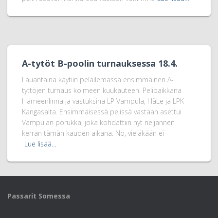
A-tytöt B-poolin turnauksessa 18.4.
Lauantaina käytiin pelailemassa ensimmäinen A-
tyttöjen turnaus kolmeen kuukauteen. Pelipaikkana
Hämeenlinna ja vastuksina LP Vampula, HäLe ja LPK
Kangasalta. Ensimmäisessä pelissä vastaan asettui
Vampulan porukka, joka kohdattiin nyt neljännen
kerran tämän kauden aikana. No, vieläkään ei
Lue lisää…
Passarit Somessa