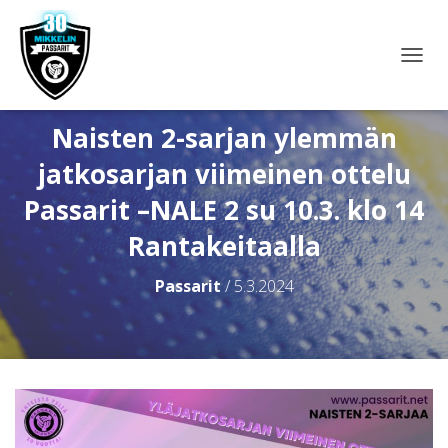
N
A
V
I
Naisten 2-sarjan ylemmän
G
jatkosarjan viimeinen ottelu
O
I
Passarit –NALE 2 su 10.3. klo 14
N
T
Rantakeitaalla
I
P
Ä
Passarit
/
5.3.2024
Ä
L
L
E
/
P
O
I