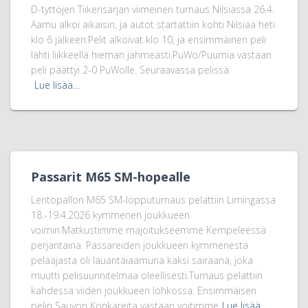
D-tyttöjen Tiikerisarjan viimeinen turnaus Nilsiässä 26.4.
Aamu alkoi aikaisin, ja autot startattiin kohti Nilsiää heti
klo 6 jälkeen.Pelit alkoivat klo 10, ja ensimmäinen peli
lähti liikkeellä hieman jähmeästi.PuWo/Puumia vastaan
peli päättyi 2-0 PuWolle. Seuraavassa pelissä
Lue lisää…
Passarit M65 SM-hopealle
Lentopallon M65 SM-lopputurnaus pelattiin Limingassa
18.-19.4.2026 kymmenen joukkueen
voimin.Matkustimme majoitukseemme Kempeleessä
perjantaina. Passareiden joukkueen kymmenestä
pelaajasta oli lauantaiaamuna kaksi sairaana, joka
muutti pelisuunnitelmaa oleellisesti.Turnaus pelattiin
kahdessa viiden joukkueen lohkossa. Ensimmäisen
pelin Sauvon Konkareita vastaan voitimme
Lue lisää…