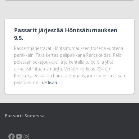
Passarit järjestää Höntsäturnauksen
9.5.
Passarit järjestävät Höntsäturnauksen toisena vuotena
peräkkäin. Tällä kertaa pelipaikkana Rantakeidas. Pelit
pelataan sekajoukkueilla ja kentällä tulee olla yhtä
aikaa vähintään 2 naista. Verkon korkeus 234 cm.
Koska kyseessä on harrasteturnaus, joukkueessa ei saa
pelata viime
Lue lisää…
Passarit Somessa
FACEBOOK
YOUTUBE
INSTAGRAM