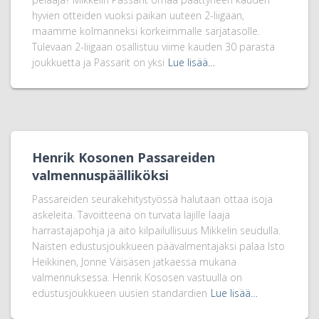
hyvien otteiden vuoksi paikan uuteen 2-liigaan,
maamme kolmanneksi korkeimmalle sarjatasolle.
Tulevaan 2-liigaan osallistuu viime kauden 30 parasta
joukkuetta ja Passarit on yksi
Lue lisää…
Henrik Kosonen Passareiden
valmennuspäälliköksi
Passareiden seurakehitystyössä halutaan ottaa isoja
askeleita. Tavoitteena on turvata lajille laaja
harrastajapohja ja aito kilpailullisuus Mikkelin seudulla.
Naisten edustusjoukkueen päävalmentajaksi palaa Isto
Heikkinen, Jonne Väisäsen jatkaessa mukana
valmennuksessa. Henrik Kososen vastuulla on
edustusjoukkueen uusien standardien
Lue lisää…