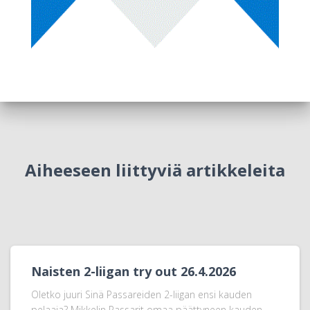
Aiheeseen liittyviä artikkeleita
Naisten 2-liigan try out 26.4.2026
Oletko juuri Sinä Passareiden 2-liigan ensi kauden
pelaaja? Mikkelin Passarit omaa päättyneen kauden