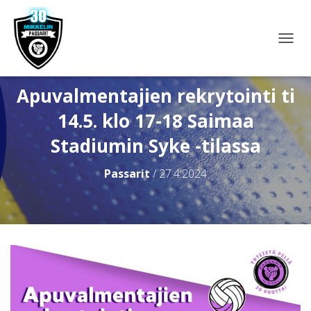
N
A
V
I
Apuvalmentajien rekrytointi ti
G
14.5. klo 17-18 Saimaa
O
I
Stadiumin Syke -tilassa
N
T
I
Passarit
/
27.4.2024
P
Ä
Ä
L
L
E
/
P
O
I