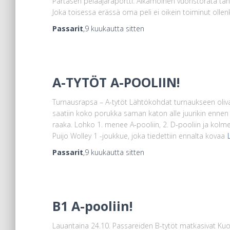
Partasen pelaajaraportti: Aikamoinen vuoristorata tänä
Joka toisessa erässä oma peli ei oikein toiminut olle
Passarit
,
9 kuukautta
sitten
A-TYTÖT A-POOLIIN!
Turnausrapsa – A-tytöt Lähtökohdat turnaukseen oliva
saatiin koko porukka saman katon alle juurikin ennen 
raaka. Lohko 1. menee A-pooliin, 2. D-pooliin ja kolm
Puijo Wolley 1 -joukkue, joka tiedettiin ennalta kovaa
Passarit
,
9 kuukautta
sitten
B1 A-pooliin!
Lauantaina 24.10. Passareiden B-tytöt matkasivat Kuop