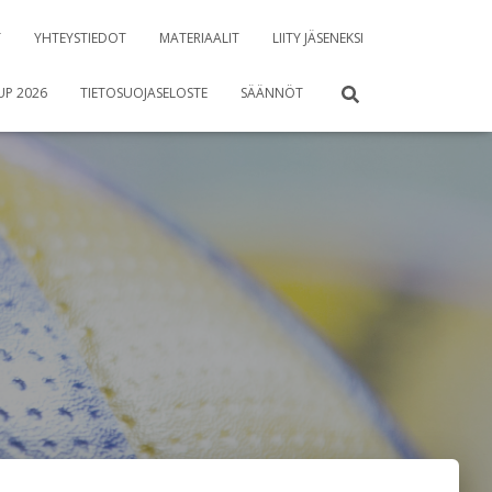
T
YHTEYSTIEDOT
MATERIAALIT
LIITY JÄSENEKSI
UP 2026
TIETOSUOJASELOSTE
SÄÄNNÖT