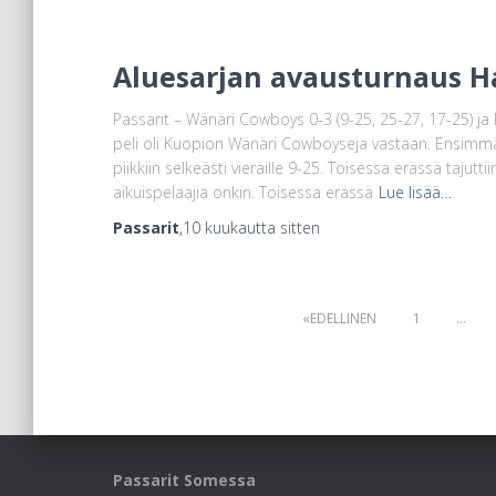
Aluesarjan avausturnaus H
Passarit – Wänäri Cowboys 0-3 (9-25, 25-27, 17-25) ja 
peli oli Kuopion Wänäri Cowboyseja vastaan. Ensimmä
piikkiin selkeästi vieraille 9-25. Toisessa erässä tajutt
aikuispelaajia onkin. Toisessa erässä
Lue lisää…
Passarit
,
10 kuukautta
sitten
Artikkelien
EDELLINEN
1
…
sivutus
Passarit Somessa