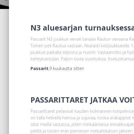
N3 aluesarjan turnauksess
Passarit N3 joukkue vieraili tänään Rautun vieraana R
Toinen peli Rautua vastaan. Niukasti kotijoukkueelle 1-
joukkue paikalla olijoista ja nuorin. Vastaanotto ja hyö
kehityksestään. Paljon kovia suorituksia. Itseluottamu
Passarit
,
9 kuukautta
sitten
PASSARITTARET JATKAA VO
Passarittaret pelasivat kauden kolmannen kotipelins
on tällä hetkellä hienoa ja sujuvaa, koska erätappiot n
ollut meillä vastassa, joten minkäänlaisia ennakkoajatu
pelillä ja toisen erän pienoisen notkahduksen jälkeen 