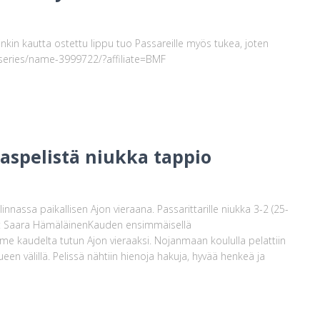
inkin kautta ostettu lippu tuo Passareille myös tukea, joten
ntseries/name-3999722/?affiliate=BMF
aspelistä niukka tappio
innassa paikallisen Ajon vieraana. Passarittarille niukka 3-2 (25-
tti: Saara HämäläinenKauden ensimmäisellä
e kaudelta tutun Ajon vieraaksi. Nojanmaan koululla pelattiin
en välillä. Pelissä nähtiin hienoja hakuja, hyvää henkeä ja