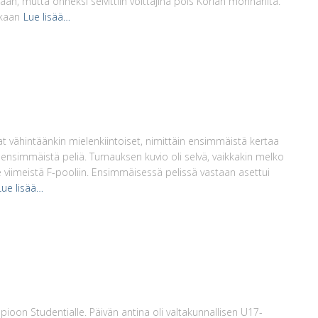
än, mutta onneksi selvittiin voittajina pois Korian monnarilta.
nkaan
Lue lisää…
t vähintäänkin mielenkiintoiset, nimittäin ensimmäistä kertaa
ensimmäistä peliä. Turnauksen kuvio oli selvä, vaikkakin melko
e viimeistä F-pooliin. Ensimmäisessä pelissä vastaan asettui
Lue lisää…
ioon Studentialle. Päivän antina oli valtakunnallisen U17-