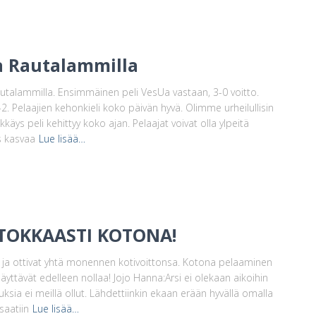
a Rautalammilla
autalammilla. Ensimmäinen peli VesUa vastaan, 3-0 voitto.
2. Pelaajien kehonkieli koko päivän hyvä. Olimme urheilullisin
kkäys peli kehittyy koko ajan. Pelaajat voivat olla ylpeitä
s kasvaa
Lue lisää…
ITOKKAASTI KOTONA!
ä ja ottivat yhtä monennen kotivoittonsa. Kotona pelaaminen
äyttävät edelleen nollaa! Jojo Hanna:Arsi ei olekaan aikoihin
ksia ei meillä ollut. Lähdettiinkin ekaan erään hyvällä omalla
saatiin
Lue lisää…