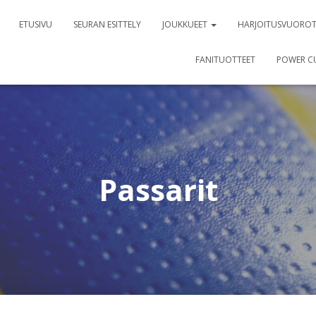
ETUSIVU
SEURAN ESITTELY
JOUKKUEET
HARJOITUSVUORO
FANITUOTTEET
POWER C
Passarit