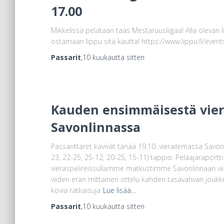
17.00
Mikkelissä pelataan taas Mestaruusliigaa! Alla olevan l
ostamaan lippu sitä kautta! https://www.lippu.fi/eve
Passarit
,
10 kuukautta
sitten
Kauden ensimmäisestä vier
Savonlinnassa
Passarittaret kävivät tänää 19.10. vierailemassa Savonl
23, 22-25, 25-12, 20-25, 15-11) tappio. Pelaajarapor
vieraspelireissullamme matkustimme Savonlinnaan viim
viiden erän mittainen ottelu kahden tasavahvan joukkue
kovia ratkaisuja
Lue lisää…
Passarit
,
10 kuukautta
sitten