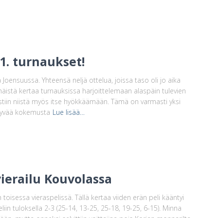
1. turnaukset!
Joensuussa. Yhteensä neljä ottelua, joissa taso oli jo aika
mmäistä kertaa turnauksissa harjoittelemaan alaspäin tulevien
ästiin niistä myös itse hyökkäämään. Tämä on varmasti yksi
o hyvää kokemusta
Lue lisää…
ierailu Kouvolassa
toisessa vieraspelissä. Tällä kertaa viiden erän peli kääntyi
eliin tuloksella 2-3 (25-14, 13-25, 25-18, 19-25, 6-15). Minna