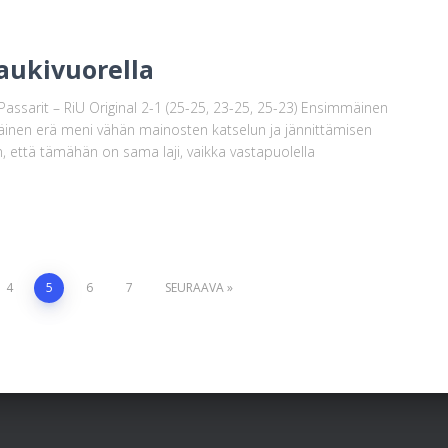
aukivuorella
Passarit – RiU Original 2-1 (25-25, 23-25, 25-23) Ensimmäinen
inen erä meni vähän mainosten katselun ja jännittämisen
iin, että tämähän on sama laji, vaikka vastapuolella
4
5
6
7
SEURAAVA