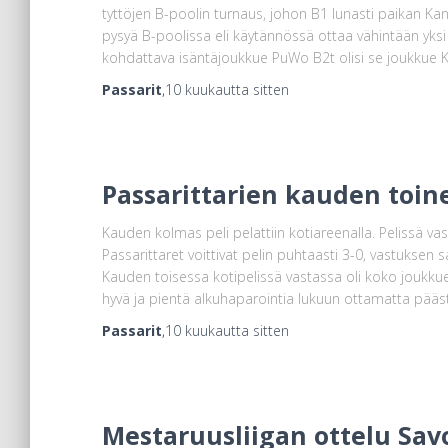
tyttöjen B-poolin turnaus, johon B1 lunasti paikan Ka
pysyä B-poolissa eli käytännössä ottaa vähintään yksi 
kohdattava isäntäjoukkue PuWo B2t olisi se joukkue K
Passarit
,
10 kuukautta
sitten
Passarittarien kauden toine
Kauden kolmas peli pelattiin kotiareenalla. Pelissä v
Passarittaret voittivat pelin puhtaasti 3-0, vastuksen 
Kauden toisessa kotipelissä vastassa oli koko joukkuee
hyvä ja pientä alkuhaparointia lukuun ottamatta pääs
Passarit
,
10 kuukautta
sitten
Mestaruusliigan ottelu Savo