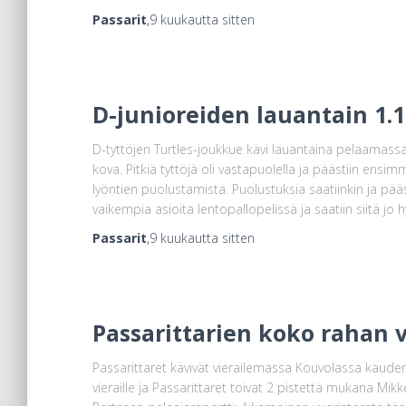
Passarit
,
9 kuukautta
sitten
D-junioreiden lauantain 1.1
D-tyttöjen Turtles-joukkue kävi lauantaina pelaamassa 
kova. Pitkiä tyttöjä oli vastapuolella ja päästiin ensi
lyöntien puolustamista. Puolustuksia saatiinkin ja pä
vaikempia asioita lentopallopelissä ja saatiin siitä j
Passarit
,
9 kuukautta
sitten
Passarittarien koko rahan v
Passarittaret kävivät vierailemassa Kouvolassa kauden 
vieraille ja Passarittaret toivat 2 pistettä mukana Mikk