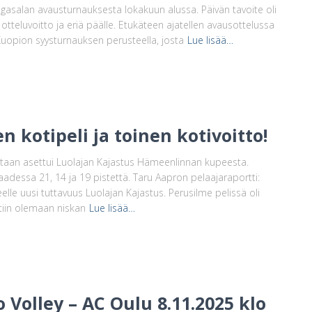
ngasalan avausturnauksesta lokakuun alussa. Päivän tavoite oli
otteluvoitto ja eriä päälle. Etukäteen ajatellen avausottelussa
uopion syysturnauksen perusteella, josta
Lue lisää…
n kotipeli ja toinen kotivoitto!
astaan asettui Luolajan Kajastus Hämeenlinnan kupeesta.
saadessa 21, 14 ja 19 pistettä. Taru Aapron pelaajaraportti:
lle uusi tuttavuus Luolajan Kajastus. Perusilme pelissä oli
tiin olemaan niskan
Lue lisää…
 Volley – AC Oulu 8.11.2025 klo